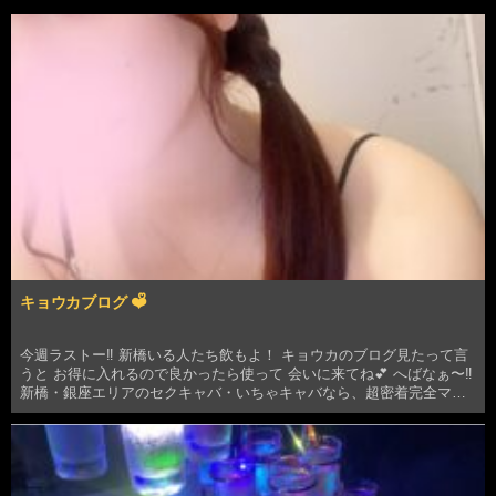
キョウカブログ ❤️ᩚ
今週ラストー‼️ 新橋いる人たち飲もよ！ キョウカのブログ見たって言
うと お得に入れるので良かったら使って 会いに来てね💕︎ へばなぁ〜‼️
新橋・銀座エリアのセクキャバ・いちゃキャバなら、超密着完全マン
ツーマンいちゃキャバ J STYLE ジェイスタイルです。容姿・スタイル
SSSク…