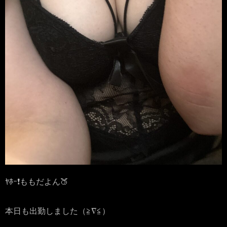
ﾔﾎｰ❗️ももだよん🍑
本日も出勤しました（≧∇≦）