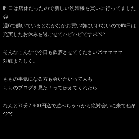
昨日は店休だったので新しい洗濯機を買いに行ってました
😀
週6で働いているとなかなかお買い物にいけないので昨日は
充実したお休みを過ごせてハピハピです♪🩷🩷
そんなこんなで今日も飲酒させてください🥹🍺🍺🍺🍺
対戦よろしく。
ももの事気になる方も会いたいって人も
もものブログを見た！って伝えてくれたら
なんと70分7,900円込で遊べちゃうから絶対会いに来てね🎀
🤍🍑