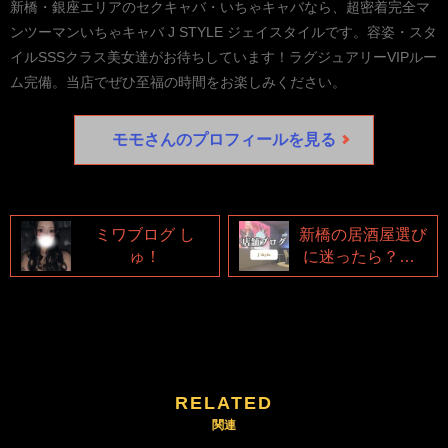
新橋・銀座エリアのセクキャバ・いちゃキャバなら、超密着完全マ
ンツーマンいちゃキャバ J STYLE ジェイスタイルです。容姿・スタ
イルSSSクラス美女達がお待ちしています！ラグジュアリーVIPルー
ム完備。当店でぜひ至福の時間をお楽しみください。
モモさんのプロフィールを見る
ミワブログ し
新橋の居酒屋選び
ゅ！
に迷ったら？「J
Style」スタッフ
が教える周辺グル
メ
RELATED