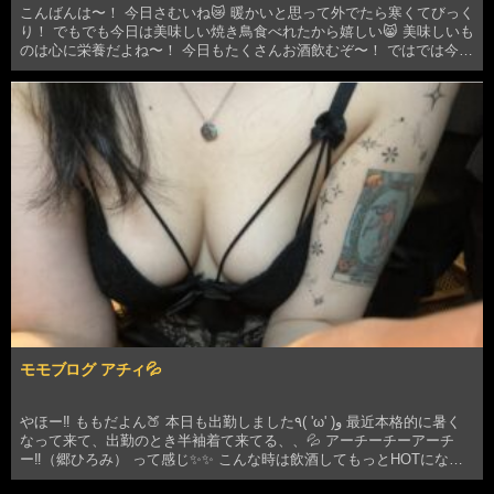
こんばんは〜！ 今日さむいね😿 暖かいと思って外でたら寒くてびっく
り！ でもでも今日は美味しい焼き鳥食べれたから嬉しい😸 美味しいも
のは心に栄養だよね〜！ 今日もたくさんお酒飲むぞ〜！ ではでは今日
も乾杯🍻 新橋・銀座エリアのセクキャバ・いちゃキャバな…
モモブログ アチィ💦
やほー‼️ ももだよん🍑 本日も出勤しました٩( 'ω' )و 最近本格的に暑く
なって来て、出勤のとき半袖着て来てる、、💦 アーチーチーアーチ
ー‼️（郷ひろみ） って感じ✨✨ こんな時は飲酒してもっとHOTになっ
ていこうぜ🔥&#12…