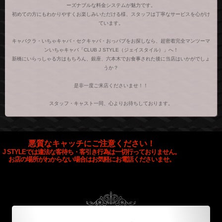
ーズナブルな料金システムが魅力です。
初めての方にもわかりやすくお楽しみいただける様、スタッフは丁寧なサービスを心がけ
ています。
キャバクラ・いちゃキャバ・セクキャバ・おっパブをお探しなら、超密着完全マンツーマ
ンいちゃキャバ「CLUB J STYLE（ジェイスタイル）」へ！
新橋にいらっしゃる方はもちろん、銀座、六本木でお食事された後に当店はいかがでしょ
うか？
是非一度ご来店くださいませ！！
スタッフ・キャスト一同、心よりお待ちしております。
悪質なキャッチにご注意ください！
J STYLEでは違法な客待ち・客引き行為は一切行っておりません。
お店の場所がわからない場合はお気軽にお電話くださいませ。