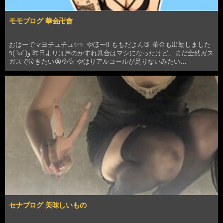
モモブログ 華金卍會
おはーでマヨチュチュ✨✨ やほー‼️ ももだよん🍑 華金も出勤しました
٩( 'ω' )و 昨日よりは声のかすれ具合はマシになったけど、まだ全然ガス
ガスで泣きたい😭💦💦 やはりアルコールが足りないみたい
&#128532…
セナブログ 美味しいもの