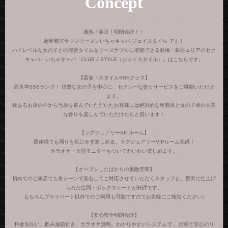
Concept
激熱！駅近！明朗会計！！
超密着完全マンツーマンいちゃキャバ ジェイスタイル です！
ハイレベルな女の子との濃密タイムをリーズナブルに堪能できる新橋・銀座エリアのセク
キャバ・いちゃキャバ「CLUB J STYLE（ジェイスタイル）」はこちらです。
【容姿・スタイルSSSクラス】
高水準SSSランク！ 清楚な女の子を中心に、セクシーな姿とサービスをご堪能いただけ
ます。
数あるお店の中から当店を選んでいただいたお客様には絶対的な密着度と女の子達の甘美
な香りを楽しんでいただけたらと思います！
【ラグジュアリーVIPルーム】
団体様でも周りを気にせず楽しめる、ラグジュアリーVIPルーム完備！
カラオケ・大型モニターもついてわいわい楽しめます。
【オープンしたばかりの素敵空間】
初めてのご来店でも各シーンで安心してご対応させていただくスタッフと、贅沢に仕上げ
られた空間・ボックスシートが好評です。
もちろんプライベート以外でのご利用も可能ですのでお気軽にご相談ください♪
【安心安全明朗会計】
料金先払い、飲み放題付き、カラオケ無料。わかりやすいシステムで 、信頼と安心のリ