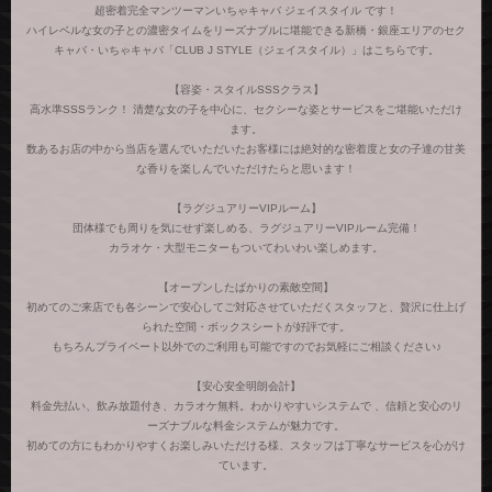
超密着完全マンツーマンいちゃキャバ ジェイスタイル です！
ハイレベルな女の子との濃密タイムをリーズナブルに堪能できる新橋・銀座エリアのセク
キャバ・いちゃキャバ「CLUB J STYLE（ジェイスタイル）」はこちらです。
【容姿・スタイルSSSクラス】
高水準SSSランク！ 清楚な女の子を中心に、セクシーな姿とサービスをご堪能いただけ
ます。
数あるお店の中から当店を選んでいただいたお客様には絶対的な密着度と女の子達の甘美
な香りを楽しんでいただけたらと思います！
【ラグジュアリーVIPルーム】
団体様でも周りを気にせず楽しめる、ラグジュアリーVIPルーム完備！
カラオケ・大型モニターもついてわいわい楽しめます。
【オープンしたばかりの素敵空間】
初めてのご来店でも各シーンで安心してご対応させていただくスタッフと、贅沢に仕上げ
られた空間・ボックスシートが好評です。
もちろんプライベート以外でのご利用も可能ですのでお気軽にご相談ください♪
【安心安全明朗会計】
料金先払い、飲み放題付き、カラオケ無料。わかりやすいシステムで 、信頼と安心のリ
ーズナブルな料金システムが魅力です。
初めての方にもわかりやすくお楽しみいただける様、スタッフは丁寧なサービスを心がけ
ています。