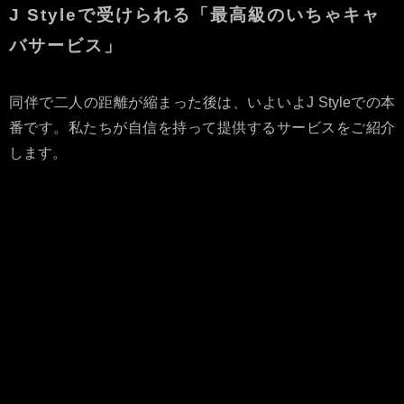
J Styleで受けられる「最高級のいちゃキャ
バサービス」
同伴で二人の距離が縮まった後は、いよいよJ Styleでの本
番です。私たちが自信を持って提供するサービスをご紹介
します。
サービス内容
特徴
超至近距離の接客
他店では味わえない距離感。
彼女の吐息を感じるほどの近
さで癒やされます。
充実のオプション
お客様の「こうしてほしい」
に全力で応える、多彩なメニ
ューをご用意。
清潔感あふれる店内
新橋の喧騒を忘れさせる、ラ