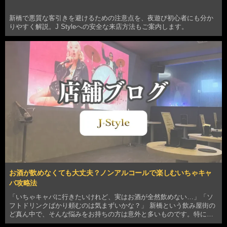
新橋で悪質な客引きを避けるための注意点を、夜遊び初心者にも分か
りやすく解説。J Styleへの安全な来店方法もご案内します。
お酒が飲めなくても大丈夫？ノンアルコールで楽しむいちゃキャ
バ攻略法
「いちゃキャバに行きたいけれど、実はお酒が全然飲めない…」「ソ
フトドリンクばかり頼むのは気まずいかな？」 新橋という飲み屋街の
ど真ん中で、そんな悩みをお持ちの方は意外と多いものです。特に
「新橋 いちゃキャバ」というキーワードで検索してこの記事に辿り着