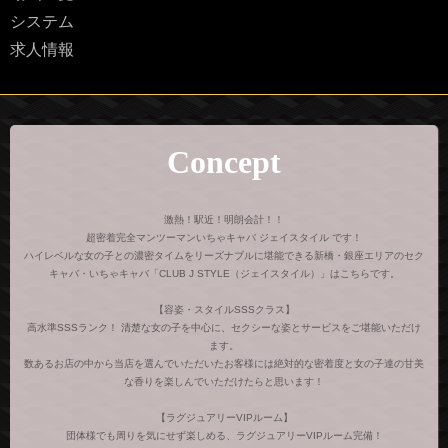
システム
求人情報
Concept
激熱！駅近！明朗会計！！
超密着完全マンツーマンいちゃキャバ ジェイスタイル です！
ハイレベルな女の子との濃密タイムをリーズナブルに堪能できる新橋・銀座エリアのセク
キャバ・いちゃキャバ「CLUB J STYLE（ジェイスタイル）」はこちらです。
【容姿・スタイルSSSクラス】
高水準SSSランク！ 清楚な女の子を中心に、セクシーな姿とサービスをご堪能いただけ
ます。
数あるお店の中から当店を選んでいただいたお客様には絶対的な密着度と女の子達の甘美
な香りを楽しんでいただけたらと思います！
【ラグジュアリーVIPルーム】
団体様でも周りを気にせず楽しめる、ラグジュアリーVIPルーム完備！