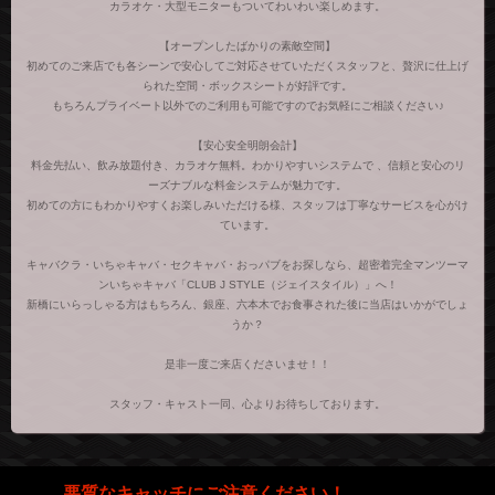
カラオケ・大型モニターもついてわいわい楽しめます。
【オープンしたばかりの素敵空間】
初めてのご来店でも各シーンで安心してご対応させていただくスタッフと、贅沢に仕上げ
られた空間・ボックスシートが好評です。
もちろんプライベート以外でのご利用も可能ですのでお気軽にご相談ください♪
【安心安全明朗会計】
料金先払い、飲み放題付き、カラオケ無料。わかりやすいシステムで 、信頼と安心のリ
ーズナブルな料金システムが魅力です。
初めての方にもわかりやすくお楽しみいただける様、スタッフは丁寧なサービスを心がけ
ています。
キャバクラ・いちゃキャバ・セクキャバ・おっパブをお探しなら、超密着完全マンツーマ
ンいちゃキャバ「CLUB J STYLE（ジェイスタイル）」へ！
新橋にいらっしゃる方はもちろん、銀座、六本木でお食事された後に当店はいかがでしょ
うか？
是非一度ご来店くださいませ！！
スタッフ・キャスト一同、心よりお待ちしております。
悪質なキャッチにご注意ください！