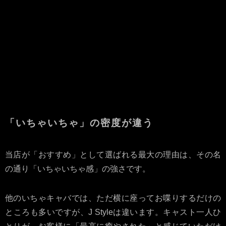
料金体系
基本料＋αで意外
明瞭会計でリーズ
と高くなる
ナブル
キャストの距離感
形式的な接客にな
驚くほど近く、親
りがち
密な時間
店内の雰囲気
騒がしく落ち着か
大人の隠れ家的な
ないことも
リラックス空間
「いちゃいちゃ」の密度が違う
当店が「おすすめ」として選ばれる最大の理由は、その名
の通り「いちゃいちゃ感」の強さです。
他のいちゃキャバでは、ただ横に座ってお喋りするだけの
ところも多いですが、J Styleは違います。キャスト一人ひ