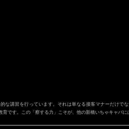
一般的な新橋のいちゃキャバ
J Style
賑やかで騒がしいことが多い
落ち着
時間稼ぎのような会話が目立つ
お客様
一見客が多く、定着しにくい
多くの
雑多な印象を受ける店も…
常にク
期的な講習を行っています。それは単なる接客マナーだけでな
育です。この「察する力」こそが、他の新橋いちゃキャバにはない