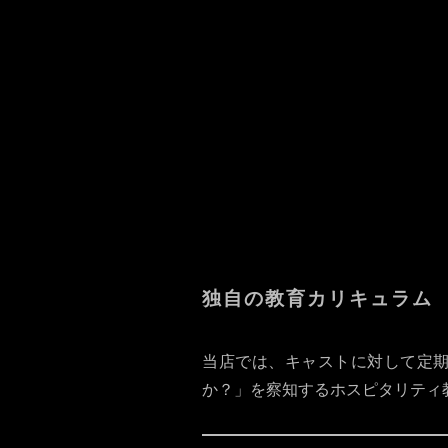
比較ポイント
店内の雰囲気
キャストの対応
リピート率
清掃・衛生面
独自の教育カリキュラム
当店では、キャストに対して定
か？」を察知するホスピタリティ教