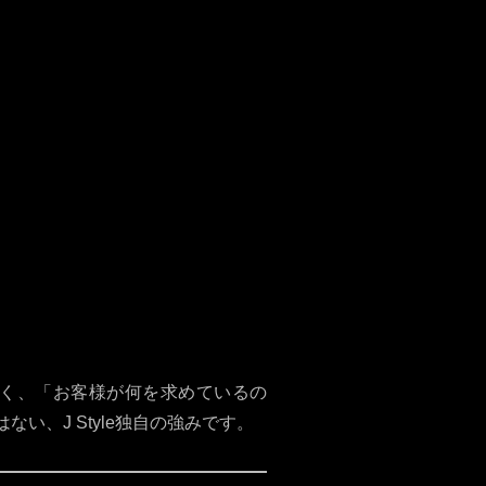
いた清潔感のある空間
の要望に合わせた親密な接客
常連様に支えられる高い満足度
リーンで快適な環境を維持
く、「お客様が何を求めているの
、J Style独自の強みです。