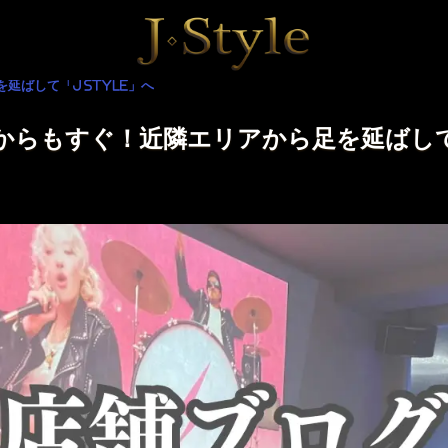
ばして「J Style」へ
らもすぐ！近隣エリアから足を延ばして「J