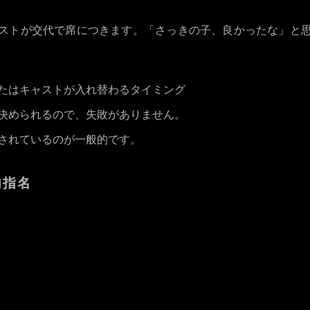
ストが交代で席につきます。「さっきの子、良かったな」と
たはキャストが入れ替わるタイミング
決められるので、失敗がありません。
されているのが一般的です。
内指名
本指名
場内指
入店時（または予約時）
接客を
非常に高い（優先される）
空き状