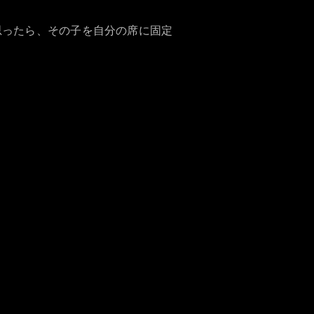
思ったら、その子を自分の席に固定
名
受けている最中
況による