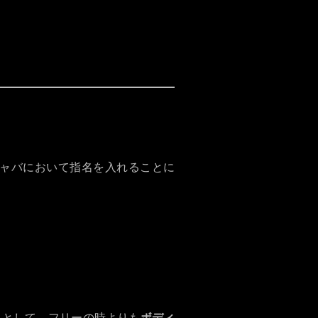
ナブル（安い）
、いろんな子を見たい
ャバにおいて指名を入れることに
果として、フリーの時よりも
ボディ