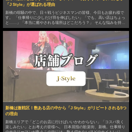
「J Style」が選ばれる理由
新橋の喧騒の中で、日々戦うビジネスマンの皆様、今日もお疲れ様で
す。 「仕事帰りに少しだけ羽を伸ばしたい」「でも、高い店はちょっ
と……」「本当に癒やされる場所はどこだろう？」 そんな悩みを持つ
あなたに、新橋のいちゃキャバ界隈で今、圧倒的な支持を集めている
「J Style」の魅力をご紹介します。なぜ数あ…
新橋は激戦区！数ある店の中から「J Style」がリピートされる5つ
の理由
新橋エリアで「どこのお店に行けばいいかわからない」「コスパ良く
楽しみたい」とお考えの皆様へ。 日本屈指の歓楽街、新橋。仕事帰り
のサラリーマンが集うこの街には、数え切れないほどのナイトレジャ