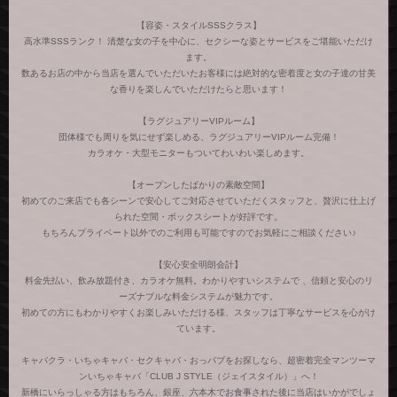
【容姿・スタイルSSSクラス】
高水準SSSランク！ 清楚な女の子を中心に、セクシーな姿とサービスをご堪能いただけ
ます。
数あるお店の中から当店を選んでいただいたお客様には絶対的な密着度と女の子達の甘美
な香りを楽しんでいただけたらと思います！
【ラグジュアリーVIPルーム】
団体様でも周りを気にせず楽しめる、ラグジュアリーVIPルーム完備！
カラオケ・大型モニターもついてわいわい楽しめます。
【オープンしたばかりの素敵空間】
初めてのご来店でも各シーンで安心してご対応させていただくスタッフと、贅沢に仕上げ
られた空間・ボックスシートが好評です。
もちろんプライベート以外でのご利用も可能ですのでお気軽にご相談ください♪
【安心安全明朗会計】
料金先払い、飲み放題付き、カラオケ無料。わかりやすいシステムで 、信頼と安心のリ
ーズナブルな料金システムが魅力です。
初めての方にもわかりやすくお楽しみいただける様、スタッフは丁寧なサービスを心がけ
ています。
キャバクラ・いちゃキャバ・セクキャバ・おっパブをお探しなら、超密着完全マンツーマ
ンいちゃキャバ「CLUB J STYLE（ジェイスタイル）」へ！
新橋にいらっしゃる方はもちろん、銀座、六本木でお食事された後に当店はいかがでしょ