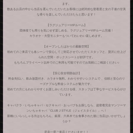
ます。
数あるお店の中から当店を選んでいただいたお客様には絶対的な密着度と女の子達の甘美
な香りを楽しんでいただけたらと思います！
【ラグジュアリーVIPルーム】
団体様でも周りを気にせず楽しめる、ラグジュアリーVIPルーム完備！
カラオケ・大型モニターもついてわいわい楽しめます。
【オープンしたばかりの素敵空間】
初めてのご来店でも各シーンで安心してご対応させていただくスタッフと、贅沢に仕上げ
られた空間・ボックスシートが好評です。
もちろんプライベート以外でのご利用も可能ですのでお気軽にご相談ください♪
【安心安全明朗会計】
料金先払い、飲み放題付き、カラオケ無料。わかりやすいシステムで 、信頼と安心のリ
ーズナブルな料金システムが魅力です。
初めての方にもわかりやすくお楽しみいただける様、スタッフは丁寧なサービスを心がけ
ています。
キャバクラ・いちゃキャバ・セクキャバ・おっパブをお探しなら、超密着完全マンツーマ
ンいちゃキャバ「CLUB J STYLE（ジェイスタイル）」へ！
新橋にいらっしゃる方はもちろん、銀座、六本木でお食事された後に当店はいかがでしょ
うか？
是非一度ご来店くださいませ！！