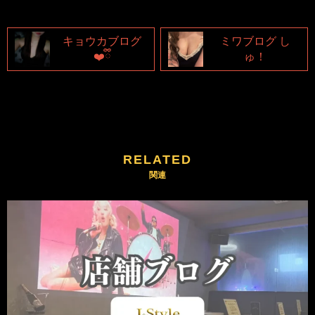
キョウカブログ
ミワブログ し
❤️ྀི
ゅ！
RELATED