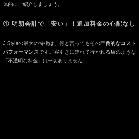
体的にご紹介しましょう。
① 明朗会計で「安い」！追加料金の心配なし
J Styleの最大の特徴は、何と言ってもその
圧倒的なコスト
パフォーマンス
です。客引きに連れて行かれる店のような
「不透明な料金」は一切ありません。
項目
内容
備考
基本料金
地域最安値クラス
お気軽にご来店い
ただける価格設定
です
料金システム
事前説明の徹底
入店前に必ず料金
をご案内します
ドリンク代
明確な価格設定
勝手に追加される