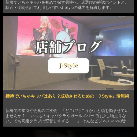
新橋でいちゃキャバを初めて探す男性へ。店選びの確認ポイントと、
駅近・明朗会計で利用しやすいJ Styleの魅力を解説します。
接待でいちゃキャバはあり？成功させるための「J Style」活用術
新橋での接待や会食の二次会、「どこに行こうか」と頭を悩ませてい
ませんか？ 「いつものキャバクラやガールズバーでは少し物足りな
い、でも高級クラブは堅苦しすぎる……」 そんなビジネスマンの皆様
に今、密かに選ばれているのが新橋のいちゃキャバ「J Style」です。
「接待にいちゃキャバって失礼じゃない？」…